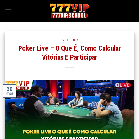
Skip
to
content
EVOLUTION
Poker Live – O Que É, Como Calcular
Vitórias E Participar
30
mar