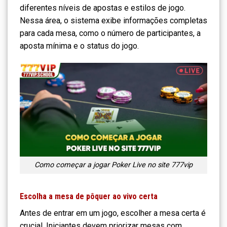
diferentes níveis de apostas e estilos de jogo.
Nessa área, o sistema exibe informações completas
para cada mesa, como o número de participantes, a
aposta mínima e o status do jogo.
Como começar a jogar Poker Live no site 777vip
Escolha a mesa de pôquer ao vivo certa
Antes de entrar em um jogo, escolher a mesa certa é
crucial. Iniciantes devem priorizar mesas com