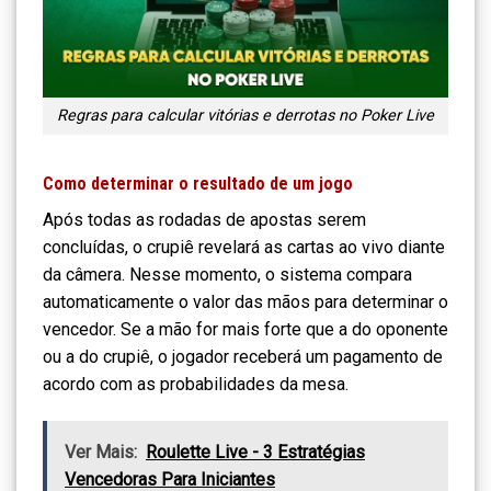
Regras para calcular vitórias e derrotas no Poker Live
Como determinar o resultado de um jogo
Após todas as rodadas de apostas serem
concluídas, o crupiê revelará as cartas ao vivo diante
da câmera. Nesse momento, o sistema compara
automaticamente o valor das mãos para determinar o
vencedor. Se a mão for mais forte que a do oponente
ou a do crupiê, o jogador receberá um pagamento de
acordo com as probabilidades da mesa.
Ver Mais:
Roulette Live - 3 Estratégias
Vencedoras Para Iniciantes