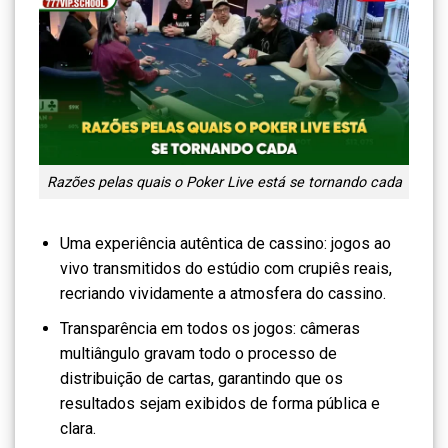
Razões pelas quais o Poker Live está se tornando cada
Uma experiência autêntica de cassino: jogos ao
vivo transmitidos do estúdio com crupiês reais,
recriando vividamente a atmosfera do cassino.
Transparência em todos os jogos: câmeras
multiângulo gravam todo o processo de
distribuição de cartas, garantindo que os
resultados sejam exibidos de forma pública e
clara.