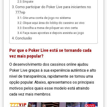
Empate
Como participar do Poker Live para iniciantes no
777vip
Crie uma conta de jogo no sistema
Clique aqui área do lobby do cassino ao vivo
Escolha a mesa de pôquer ao vivo certa
Faça suas apostas e depois assista ao jogo
Conclusão
Por que o Poker Live está se tornando cada
vez mais popular?
O desenvolvimento dos cassinos online ajudou
Poker Live graças à sua experiência autêntica e alto
nível de transparência, rapidamente se tornou uma
opção popular. Abaixo, apresentamos os principais
motivos pelos quais esse modelo está atraindo
cada vez mais membros.