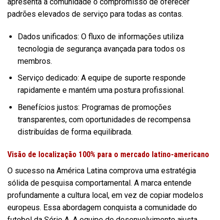
apresenta à comunidade o compromisso de oferecer
padrões elevados de serviço para todas as contas.
Dados unificados: O fluxo de informações utiliza
tecnologia de segurança avançada para todos os
membros.
Serviço dedicado: A equipe de suporte responde
rapidamente e mantém uma postura profissional.
Benefícios justos: Programas de promoções
transparentes, com oportunidades de recompensa
distribuídas de forma equilibrada.
Visão de localização 100% para o mercado latino-americano
O sucesso na América Latina comprova uma estratégia
sólida de pesquisa comportamental. A marca entende
profundamente a cultura local, em vez de copiar modelos
europeus. Essa abordagem conquista a comunidade do
futebol da Série A. A equipe de desenvolvimento ajusta