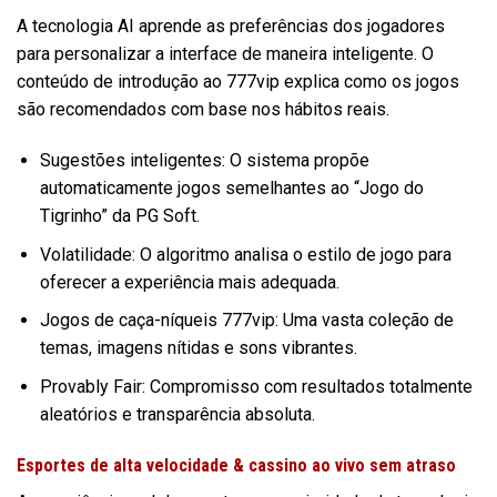
A tecnologia AI aprende as preferências dos jogadores
para personalizar a interface de maneira inteligente. O
conteúdo de introdução ao 777vip explica como os jogos
são recomendados com base nos hábitos reais.
Sugestões inteligentes: O sistema propõe
automaticamente jogos semelhantes ao “Jogo do
Tigrinho” da PG Soft.
Volatilidade: O algoritmo analisa o estilo de jogo para
oferecer a experiência mais adequada.
Jogos de caça-níqueis 777vip: Uma vasta coleção de
temas, imagens nítidas e sons vibrantes.
Provably Fair: Compromisso com resultados totalmente
aleatórios e transparência absoluta.
Esportes de alta velocidade & cassino ao vivo sem atraso