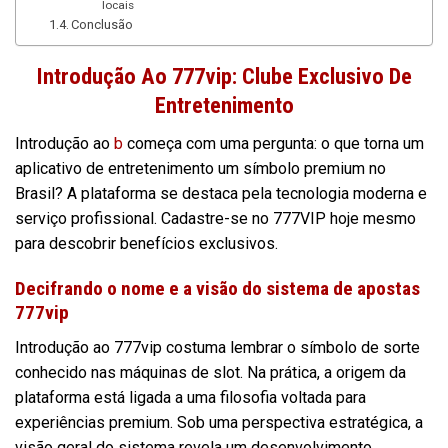
locais
Conclusão
Introdução Ao 777vip: Clube Exclusivo De
Entretenimento
Introdução ao
b
começa com uma pergunta: o que torna um
aplicativo de entretenimento um símbolo premium no
Brasil? A plataforma se destaca pela tecnologia moderna e
serviço profissional. Cadastre-se no 777VIP hoje mesmo
para descobrir benefícios exclusivos.
Decifrando o nome e a visão do sistema de apostas
777vip
Introdução ao 777vip costuma lembrar o símbolo de sorte
conhecido nas máquinas de slot. Na prática, a origem da
plataforma está ligada a uma filosofia voltada para
experiências premium. Sob uma perspectiva estratégica, a
visão geral do sistema revela um desenvolvimento