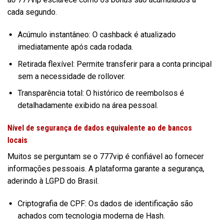
cada segundo.
Acúmulo instantâneo: O cashback é atualizado
imediatamente após cada rodada.
Retirada flexível: Permite transferir para a conta principal
sem a necessidade de rollover.
Transparência total: O histórico de reembolsos é
detalhadamente exibido na área pessoal.
Nível de segurança de dados equivalente ao de bancos
locais
Muitos se perguntam se o 777vip é confiável ao fornecer
informações pessoais. A plataforma garante a segurança,
aderindo à LGPD do Brasil.
Criptografia de CPF: Os dados de identificação são
achados com tecnologia moderna de Hash.