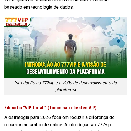
baseado em tecnologia de dados.
Introdução ao 777vip e a visão de desenvolvimento da
plataforma
Filosofia “VIP for all” (Todos são clientes VIP)
A estratégia para 2026 foca em reduzir a diferença de
recursos no ambiente online. A introdução ao 777vip