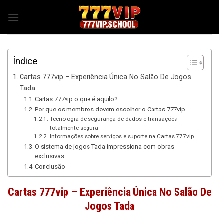
Skip
to
content
Índice
Cartas 777vip – Experiência Única No Salão De Jogos
Tada
Cartas 777vip o que é aquilo?
Por que os membros devem escolher o Cartas 777vip
Tecnologia de segurança de dados e transações
totalmente segura
Informações sobre serviços e suporte na Cartas 777vip
O sistema de jogos Tada impressiona com obras
exclusivas
Conclusão
Cartas 777vip – Experiência Única No Salão De
Jogos Tada