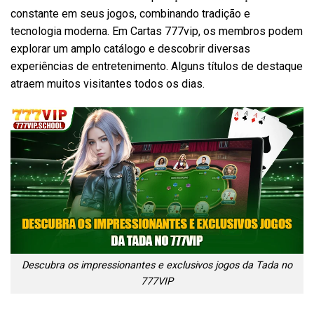
constante em seus jogos, combinando tradição e
tecnologia moderna. Em Cartas 777vip, os membros podem
explorar um amplo catálogo e descobrir diversas
experiências de entretenimento. Alguns títulos de destaque
atraem muitos visitantes todos os dias.
Descubra os impressionantes e exclusivos jogos da Tada no
777VIP