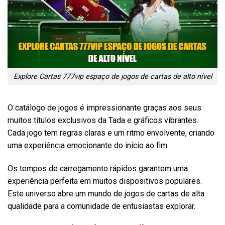
Explore Cartas 777vip espaço de jogos de cartas de alto nível
O catálogo de jogos é impressionante graças aos seus
muitos títulos exclusivos da Tada e gráficos vibrantes.
Cada jogo tem regras claras e um ritmo envolvente, criando
uma experiência emocionante do início ao fim.
Os tempos de carregamento rápidos garantem uma
experiência perfeita em muitos dispositivos populares.
Este universo abre um mundo de jogos de cartas de alta
qualidade para a comunidade de entusiastas explorar.