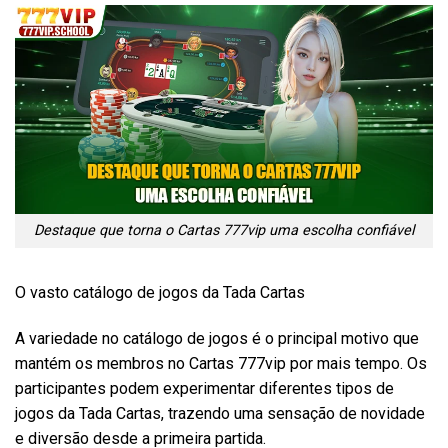
Destaque que torna o Cartas 777vip uma escolha confiável
O vasto catálogo de jogos da Tada Cartas
A variedade no catálogo de jogos é o principal motivo que
mantém os membros no Cartas 777vip por mais tempo. Os
participantes podem experimentar diferentes tipos de
jogos da Tada Cartas, trazendo uma sensação de novidade
e diversão desde a primeira partida.