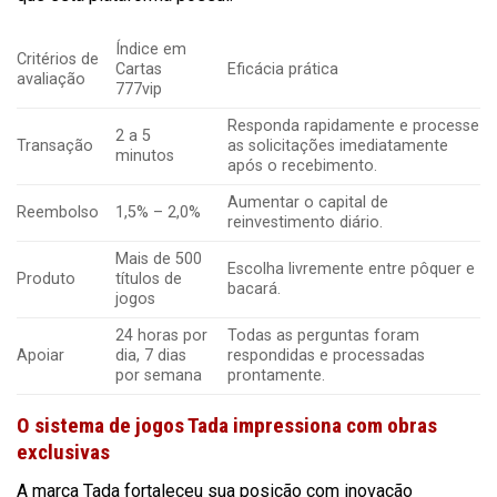
Índice em
Critérios de
Cartas
Eficácia prática
avaliação
777vip
Responda rapidamente e processe
2 a 5
Transação
as solicitações imediatamente
minutos
após o recebimento.
Aumentar o capital de
Reembolso
1,5% – 2,0%
reinvestimento diário.
Mais de 500
Escolha livremente entre pôquer e
Produto
títulos de
bacará.
jogos
24 horas por
Todas as perguntas foram
Apoiar
dia, 7 dias
respondidas e processadas
por semana
prontamente.
O sistema de jogos Tada impressiona com obras
exclusivas
A marca Tada fortaleceu sua posição com inovação