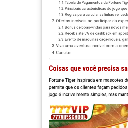
Tabela de Pagamentos da Fortune Tig
Principais características do jogo q
Regras para calcular as linhas venced
Ofertas incríveis ao participar da expe
Bônus de boas-vindas para novos me
Receba até 5% de cashback em apost
Evento de máquinas caça-níqueis, ga
Viva uma aventura incrível com a orie
Concluir
Coisas que você precisa sa
Fortune Tiger inspirada em mascotes da 
permite que os clientes façam pedidos
jogo é incrivelmente simples, mas mant