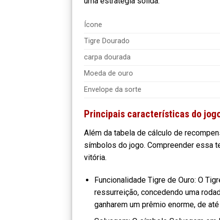
uma estratégia sólida.
Ícone
Tigre Dourado
carpa dourada
Moeda de ouro
Envelope da sorte
Principais características do jo
Além da tabela de cálculo de recompen
símbolos do jogo. Compreender essa ter
vitória.
Funcionalidade Tigre de Ouro: O Tig
ressurreição, concedendo uma rodada
ganharem um prêmio enorme, de até 