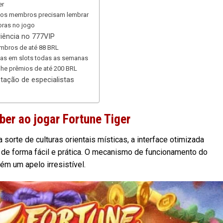
er
ue os membros precisam lembrar
oras no jogo
riência no 777VIP
mbros de até 88 BRL
as em slots todas as semanas
nhe prêmios de até 200 BRL
ntação de especialistas
ber ao jogar Fortune Tiger
sorte de culturas orientais místicas, a interface otimizada
 de forma fácil e prática. O mecanismo de funcionamento do
ém um apelo irresistível.