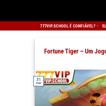
Skip
to
content
777VIP.SCHOOL É CONFIÁVEL?
S
Fortune Tiger – Um Jog
31
mar