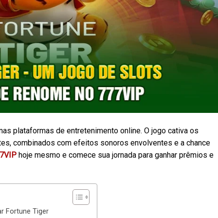
as plataformas de entretenimento online. O jogo cativa os
tes, combinados com efeitos sonoros envolventes e a chance
7VIP
hoje mesmo e comece sua jornada para ganhar prêmios e
r Fortune Tiger