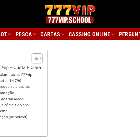
LOT
PESCA
CARTAS
CASSINO ONLINE
PERGUN
vip – Justa E Clara
reclamações 777vip
ostas 14.790
odas as disputas
clamação
s da transação
s oficiais do app
terna
ação (se houver)