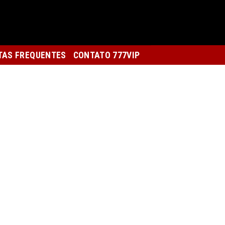
TAS FREQUENTES
CONTATO 777VIP