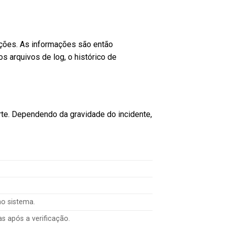
ações. As informações são então
s arquivos de log, o histórico de
te. Dependendo da gravidade do incidente,
no sistema.
 após a verificação.