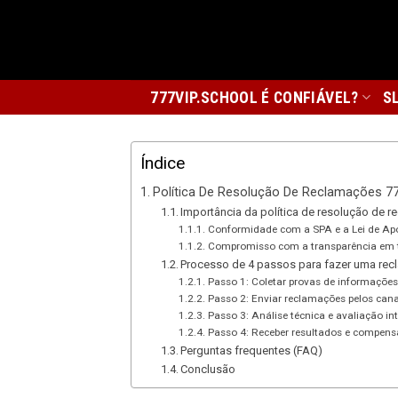
Skip
to
content
777VIP.SCHOOL É CONFIÁVEL?
S
Índice
Política De Resolução De Reclamações 777
Importância da política de resolução de 
Conformidade com a SPA e a Lei de Ap
Compromisso com a transparência em t
Processo de 4 passos para fazer uma re
Passo 1: Coletar provas de informaçõe
Passo 2: Enviar reclamações pelos canai
Passo 3: Análise técnica e avaliação in
Passo 4: Receber resultados e compens
Perguntas frequentes (FAQ)
Conclusão