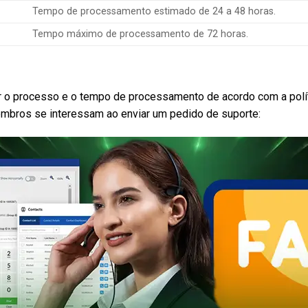
Tempo de processamento estimado de 24 a 48 horas.
Tempo máximo de processamento de 72 horas.
or o processo e o tempo de processamento de acordo com a polí
mbros se interessam ao enviar um pedido de suporte: