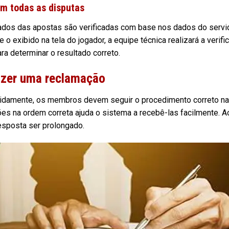
m todas as disputas
ados das apostas são verificadas com base nos dados do servido
 o exibido na tela do jogador, a equipe técnica realizará a verif
ra determinar o resultado correto.
azer uma reclamação
apidamente, os membros devem seguir o procedimento correto na
es na ordem correta ajuda o sistema a recebê-las facilmente. A
esposta ser prolongado.