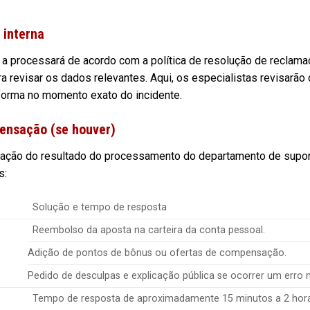
 interna
a a processará de acordo com a política de resolução de reclam
revisar os dados relevantes. Aqui, os especialistas revisarão o
aforma no momento exato do incidente.
ensação (se houver)
cação do resultado do processamento do departamento de supor
s:
Solução e tempo de resposta
Reembolso da aposta na carteira da conta pessoal.
Adição de pontos de bônus ou ofertas de compensação.
Pedido de desculpas e explicação pública se ocorrer um erro 
Tempo de resposta de aproximadamente 15 minutos a 2 horas